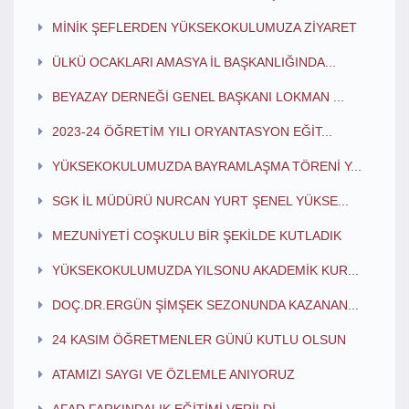
MİNİK ŞEFLERDEN YÜKSEKOKULUMUZA ZİYARET
ÜLKÜ OCAKLARI AMASYA İL BAŞKANLIĞINDA...
BEYAZAY DERNEĞİ GENEL BAŞKANI LOKMAN ...
2023-24 ÖĞRETİM YILI ORYANTASYON EĞİT...
YÜKSEKOKULUMUZDA BAYRAMLAŞMA TÖRENİ Y...
SGK İL MÜDÜRÜ NURCAN YURT ŞENEL YÜKSE...
MEZUNİYETİ COŞKULU BİR ŞEKİLDE KUTLADIK
YÜKSEKOKULUMUZDA YILSONU AKADEMİK KUR...
DOÇ.DR.ERGÜN ŞİMŞEK SEZONUNDA KAZANAN...
24 KASIM ÖĞRETMENLER GÜNÜ KUTLU OLSUN
ATAMIZI SAYGI VE ÖZLEMLE ANIYORUZ