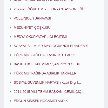
AFAD FARKINDALIK EĞİTİMİ VERİLDİ
2022-23 ÖĞRETİM YILI ORYANTASYON EĞİT...
VOLEYBOL TURNAVASI
MEZUNİYET ÇOŞKUSU
MEDYA OKURYAZARLIĞI EĞİTİMİ
SOSYAL BİLİMLER MYO ÖĞRENCİLERİNDEN S...
TÜRK MUTFAĞI HAFTASINI KUTLADIK
BASKETBOL TAKIMIMIZ ŞAMPİYON OLDU
TÜRK MUTFAĞINDA ASIRLIK TARİFLER
SOSYAL GÜVENLİK HAFTASI (Kayıt Dışı İ...
2011-2015 YILI TBMM BAŞKANI CEMİL ÇİÇ...
ERGÜN ŞİMŞEK HOCAMIZI ANDIK