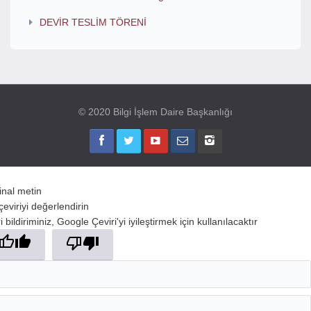
DEVİR TESLİM TÖRENİ
© 2020 Bilgi İşlem Daire Başkanlığı
jinal metin
çeviriyi değerlendirin
 bildiriminiz, Google Çeviri'yi iyileştirmek için kullanılacaktır