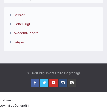
Dersler
Genel Bilgi
Akademik Kadro
İletişim
© 2020 Bilgi İşlem Daire Başkanlığı
jinal metin
çeviriyi değerlendirin