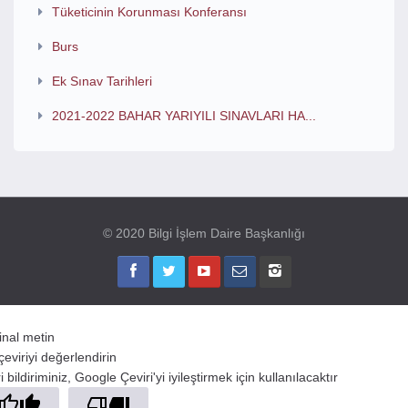
Tüketicinin Korunması Konferansı
Burs
Ek Sınav Tarihleri
2021-2022 BAHAR YARIYILI SINAVLARI HA...
© 2020 Bilgi İşlem Daire Başkanlığı
jinal metin
çeviriyi değerlendirin
 bildiriminiz, Google Çeviri'yi iyileştirmek için kullanılacaktır