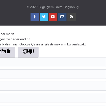
© 2020 Bilgi İşlem Daire Başkanlığı
jinal metin
çeviriyi değerlendirin
 bildiriminiz, Google Çeviri'yi iyileştirmek için kullanılacaktır