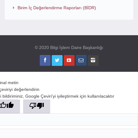
Birim İç Değerlendirme Raporları (BİDR)
© 2020 Bilgi İşlem Daire Başkanlığı
jinal metin
çeviriyi değerlendirin
 bildiriminiz, Google Çeviri'yi iyileştirmek için kullanılacaktır