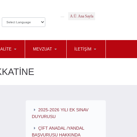
A.Ü. Ana Sayfa
ALITE
MEVZUAT
İLETIŞIM
KKATİNE
2025-2026 YILI EK SINAV
DUYURUSU
ÇİFT ANADAL /YANDAL
BAŞVURUSU HAKKINDA