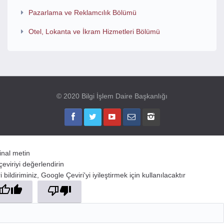
Pazarlama ve Reklamcılık Bölümü
Otel, Lokanta ve İkram Hizmetleri Bölümü
© 2020 Bilgi İşlem Daire Başkanlığı
jinal metin
çeviriyi değerlendirin
 bildiriminiz, Google Çeviri'yi iyileştirmek için kullanılacaktır